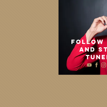
FOLLOW 
and s
tune