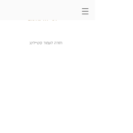
קמפיין אופנה ריף נאמן
וטיילור מלכוב
חזרה לעמוד סטיילינג